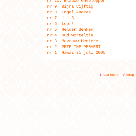
nr 10: Blauwe enveloppen
nr 9: Bijna vijftig
nr 8: Engel Andrea
nr 7: 1-1-8
nr 6: Leef!
nr 5: Helder denken
nr 4: Oud worteltje
nr 3: Mevrouw Ménière
nr 2: PETE THE PERVERT
nr 1: Hawaï 31 juli 2005
naar boven
terug