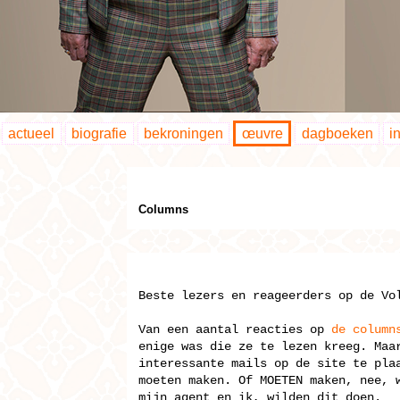
actueel
biografie
bekroningen
œuvre
dagboeken
i
Columns
Beste lezers en reageerders op de Vo
Van een aantal reacties op
de column
enige was die ze te lezen kreeg. Maa
interessante mails op de site te pla
moeten maken. Of MOETEN maken, nee, 
mijn agent en ik, wilden dit doen.