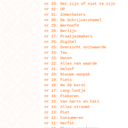
nr 33: Het zijn of niet te zijn
nr 32: UP
nr 31: Zomerhaters
nr 30: De Schrijvershemel
nr 29: Warhoofd
nr 28: Berlijn
nr 27: Praatjesmakers
nr 26: Digihel
nr 25: Overzicht unitwaarde
nr 24: Tas
nr 23: Haten
nr 22: Alles van waarde
nr 21: Geloof
nr 20: Nieuwe aanpak
nr 19: Fiets
nr 18: Na de kerst
nr 17: Lang lontje
nr 16: Piekeren
nr 15: Van Aarts en Cats
nr 14: Alles stroomt
nr 13: Piet
nr 12: Consumeren
nr 11: Herfst