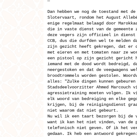
…
Dan hebben we nog de toestand met de
Slotervaart, rondom het August Alleb
enige regelmaat belaagd door Marokka
die in vaste dienst van de gemeente 
deze vegers zijn officieel in dienst
CCB, dus die durfden wel te melden d
zijn gezicht heeft gekregen, dat er 
met eieren en met tomaten naar ze wo
een pistool op zijn gezicht gericht 
iemand met de dood wordt bedreigd, d
neergestoken en dat de veegwagens we
broodtrommels worden gestolen. Woord
alles: "Zulke dingen kunnen gebeuren
Stadsdeelvoorzitter Ahmed Marcouch v
agressietraining moeten volgen. Ik v
elk woord van bedreiging en elke geg
krijgen, bij de reinigingsdienst gra
niet waarom dat niet gebeurt.
Nu wil ik een taart bezorgen bij de 
want ik kan het niet vinden, van de 
telefonisch niet geven. Of ik het ve
gedaan. Ik heb een antwoord gekregen