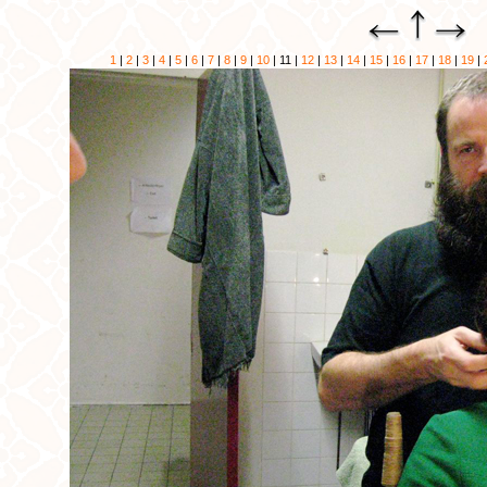
1
|
2
|
3
|
4
|
5
|
6
|
7
|
8
|
9
|
10
| 11 |
12
|
13
|
14
|
15
|
16
|
17
|
18
|
19
|