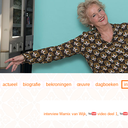
actueel
biografie
bekroningen
œuvre
dagboeken
i
interview Marnix van Wijk
,
video deel 1
,