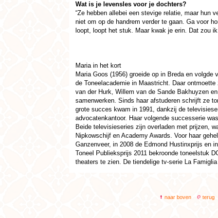
Wat is je levensles voor je dochters?
“Ze hebben allebei een stevige relatie, maar hun v
niet om op de handrem verder te gaan. Ga voor hon
loopt, loopt het stuk. Maar kwak je erin. Dat zou 
Maria in het kort
Maria Goos (1956) groeide op in Breda en volgde v
de Toneelacademie in Maastricht. Daar ontmoette 
van der Hurk, Willem van de Sande Bakhuyzen en C
samenwerken. Sinds haar afstuderen schrijft ze to
grote succes kwam in 1991, dankzij de televisieser
advocatenkantoor. Haar volgende successerie was 
Beide televisieseries zijn overladen met prijzen, 
Nipkowschijf en Academy Awards. Voor haar gehel
Ganzenveer, in 2008 de Edmond Hustinxprijs en i
Toneel Publieksprijs 2011 bekroonde toneelstuk D
theaters te zien. De tiendelige tv-serie La Famigli
naar boven
terug