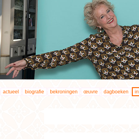
actueel
biografie
bekroningen
œuvre
dagboeken
i