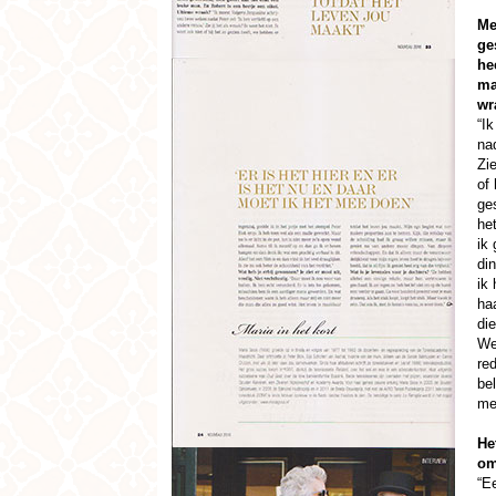
Me
ge
he
ma
wr
“I
nad
Zie
of 
ges
he
ik
di
ik
haa
di
We
re
bel
me
He
om
“E