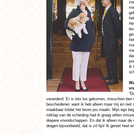
zw
voc
ge
het
He
lev
gew
he
mal
me
da
pra
ik 
sch
Wa
vr
“D
veranderd. Er is iets los gekomen, misschien ben
bescheidener, want ik heb alleen maar mij en niet 
maakbaar totdat het leven jou maakt. Mijn ego beg
rotklap van de scheiding had ik graag willen miss
diepere vriendschappen. En dat ik alleen maar de v
dragen bijvoorbeeld, dat is zó fijn! Ik geniet heel er