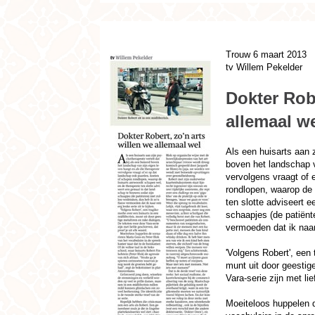
Trouw 6 maart 2013
tv Willem Pekelder
Dokter Robe
allemaal w
Als een huisarts aan z
boven het landschap v
vervolgens vraagt of 
rondlopen, waarop de 
ten slotte adviseert 
schaapjes (de patiënte
vermoeden dat ik naar 
'Volgens Robert', een 
munt uit door geestig
Vara-serie zijn met li
Moeiteloos huppelen 