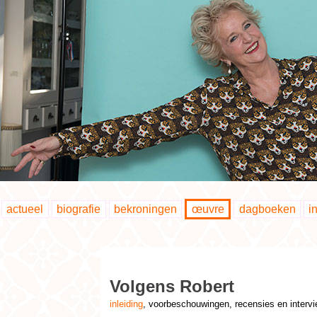
actueel
biografie
bekroningen
œuvre
dagboeken
i
Volgens Robert
inleiding
, voorbeschouwingen, recensies en interv