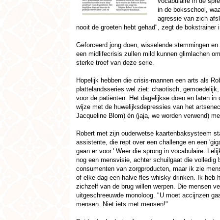
vocabulaire in de spr
in de boksschool, waa
agressie van zich afs
nooit de groeten hebt gehad", zegt de bokstrainer
Geforceerd jong doen, wisselende stemmingen en v
een midlifecrisis zullen mild kunnen glimlachen om
sterke troef van deze serie.
Hopelijk hebben die crisis-mannen een arts als Ro
plattelandsseries wel ziet: chaotisch, gemoedelijk
voor de patiënten. Het dagelijkse doen en laten in
wijze met de huwelijksdepressies van het artsene
Jacqueline Blom) én (jaja, we worden verwend) me
Robert met zijn ouderwetse kaartenbaksysteem staat
assistente, die rept over een challenge en een 'gig
gaan er voor.' Weer die sprong in vocabulaire. Lelij
nog een mensvisie, achter schuilgaat die volledig
consumenten van zorgproducten, maar ik zie mens
of elke dag een halve fles whisky drinken. Ik heb 
zichzelf van de brug willen werpen. Die mensen ver
uitgeschreeuwde monoloog. "U moet accijnzen gaan 
mensen. Niet iets met mensen!"